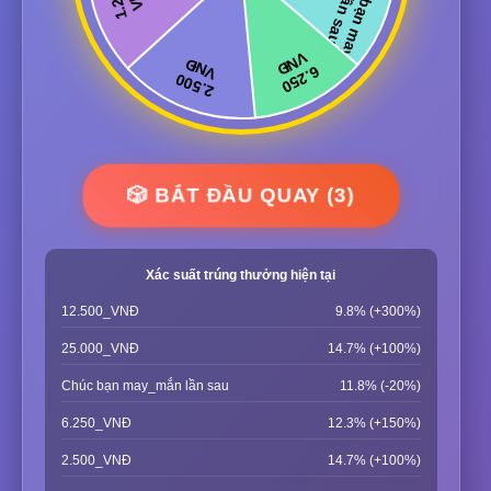
🎲 BẮT ĐẦU QUAY (3)
Xác suất trúng thưởng hiện tại
12.500_VNĐ
9.8% (+300%)
25.000_VNĐ
14.7% (+100%)
Chúc bạn may_mắn lần sau
11.8% (-20%)
6.250_VNĐ
12.3% (+150%)
2.500_VNĐ
14.7% (+100%)