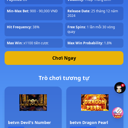
Min-Max Bet:
900 - 90,000 VNĐ
Release Date:
25 tháng 12 năm
2024
Hit Frequency:
38%
Free Spins:
1 lần mỗi 30 vòng
quay
Max Win:
x1100 tiền cược
Max Win Probability:
1.8%
Chơi Ngay
Trò chơi tương tự
betvn Devil's Number
betvn Dragon Pearl