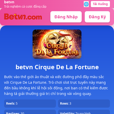
betvn
🌐
Tải Xuống
Trải nghiệm cá cược đẳng cấp
Đăng Nhập
Đăng Ký
betvn Cirque De La Fortune
Bước vào thế giới ảo thuật và xiếc đường phố đầy màu sắc
với Cirque De La Fortune. Trò chơi slot trực tuyến này mang
đến bầu không khí lễ hội sôi động, nơi bạn có thể kiếm được
hàng tá giải thưởng giá trị chỉ trong vài vòng quay.
Reels:
5
Rows:
3
Paylines:
30
Volatility:
Trung bình