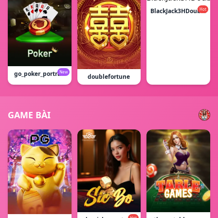
Hot
BlackJack3HDoubleExposure_d
New
go_poker_portrait
doublefortune
GAME BÀI
Hot