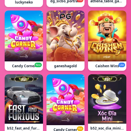
dg_sicbo_portrait
athena_table_games_portrait
luckyneko
New
Like
Candy Corner
ganeshagold
Caishen Wins
b52_fast_and_furious_portrait
b52_xoc_dia_mini_portrait
Hot
Candy Corner