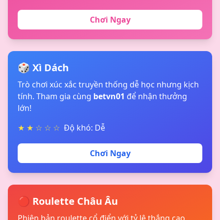
Chơi Ngay
🎲 Xì Dách
Trò chơi xúc xắc truyền thống dễ học nhưng kịch
tính. Tham gia cùng
betvn01
để nhận thưởng
lớn!
★ ★ ☆ ☆ ☆
Độ khó: Dễ
Chơi Ngay
🔴 Roulette Châu Âu
Phiên bản roulette cổ điển với tỷ lệ thắng cao