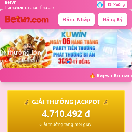
betvn
🌐
Tải Xuống
Trải nghiệm cá cược đẳng cấp
Đăng Nhập
Đăng Ký
Trải nghiệm đẳng cấp
Giao diện sang trọng, dịch vụ chuyên nghiệp hàng đầu
50 triệu VNĐ
🎉 Priya Sharma thắng lớn 30 triệu VN
💰 GIẢI THƯỞNG JACKPOT 💰
4.694.849 ₫
Giải thưởng tăng mỗi giây!