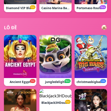
Hot
New
Diamond VIP Blackjack
Casino Marina Baccarat 3
Portomaso Roulette
LÔ ĐỀ
Hot
New
Like
Ancient Egypt
jungledelight
christmasbigbassbonanza
Hot
BlackJack3HDoubleExposure_d