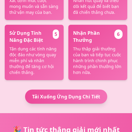
Xác định mức cược
Nhấn nút quay và theo
mong muốn và sẵn sàng
dõi kết quả để biết bạn
thử vận may của bạn.
đã chiến thắng chưa.
Sử Dụng Tính
Nhận Phần
5
6
Năng Đặc Biệt
Thưởng
Tận dụng các tính năng
Thu thập giải thưởng
độc đáo như vòng quay
của bạn và tiếp tục cuộc
miễn phí và nhân
hành trình chinh phục
thưởng để tăng cơ hội
những phần thưởng lớn
chiến thắng.
hơn nữa.
Tải Xuống Ứng Dụng Chi Tiết
🎉 Tin tức thắng giải mới nhất