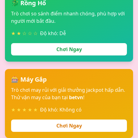
🐉 Rồng Hổ
Trò chơi so sánh điểm nhanh chóng, phù hợp với
người mới bắt đầu.
★ ★ ☆ ☆ ☆
Độ khó: Dễ
Chơi Ngay
🎰 Máy Gắp
Trò chơi may rủi với giải thưởng jackpot hấp dẫn.
Thử vận may của bạn tại
betvn
!
★ ★ ★ ★ ★
Độ khó: Không có
Chơi Ngay