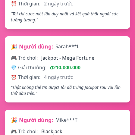
⏰ Thời gian:
2 ngày trước
“Tôi chỉ cược một lần duy nhất và kết quả thật ngoài sức
tưởng tượng.”
🎉 Người dùng:
Sarah***L
🎮 Trò chơi:
Jackpot - Mega Fortune
💎 Giải thưởng:
₫210.000.000
⏰ Thời gian:
4 ngày trước
“Thật không thể tin được! Tôi đã trúng Jackpot sau vài lần
thử đầu tiên.”
🎉 Người dùng:
Mike***T
🎮 Trò chơi:
Blackjack