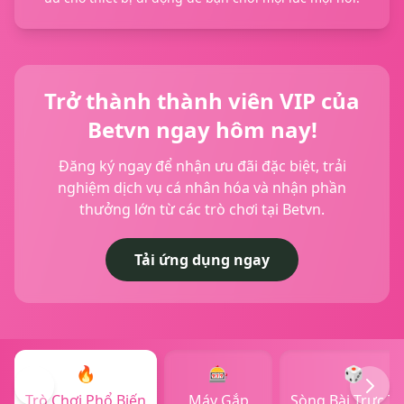
Trở thành thành viên VIP của
Betvn ngay hôm nay!
Đăng ký ngay để nhận ưu đãi đặc biệt, trải
nghiệm dịch vụ cá nhân hóa và nhận phần
thưởng lớn từ các trò chơi tại Betvn.
Tải ứng dụng ngay
🔥
🎰
🎲
Trò Chơi Phổ Biến
Máy Gắp
Sòng Bài Trực Ti