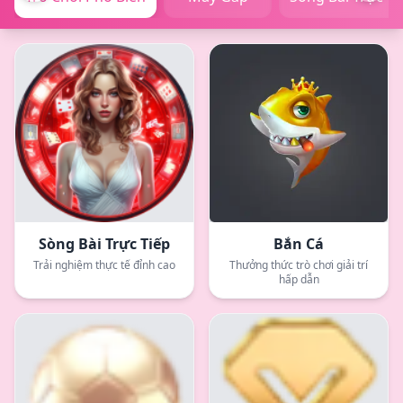
Sòng Bài Trực Tiếp
Bắn Cá
Trải nghiệm thực tế đỉnh cao
Thưởng thức trò chơi giải trí
hấp dẫn