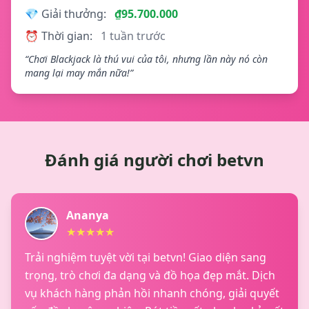
💎 Giải thưởng:
₫95.700.000
⏰ Thời gian:
1 tuần trước
“Chơi Blackjack là thú vui của tôi, nhưng lần này nó còn
mang lại may mắn nữa!”
Đánh giá người chơi betvn
Ananya
★★★★★
Trải nghiệm tuyệt vời tại betvn! Giao diện sang
trọng, trò chơi đa dạng và đồ họa đẹp mắt. Dịch
vụ khách hàng phản hồi nhanh chóng, giải quyết