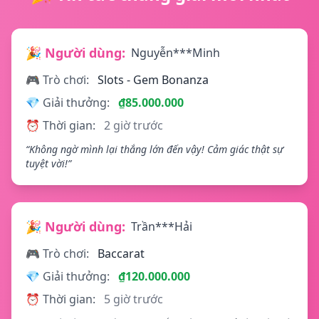
🎉 Người dùng:
Nguyễn***Minh
🎮 Trò chơi:
Slots - Gem Bonanza
💎 Giải thưởng:
₫85.000.000
⏰ Thời gian:
2 giờ trước
“Không ngờ mình lại thắng lớn đến vậy! Cảm giác thật sự
tuyệt vời!”
🎉 Người dùng:
Trần***Hải
🎮 Trò chơi:
Baccarat
💎 Giải thưởng:
₫120.000.000
⏰ Thời gian:
5 giờ trước