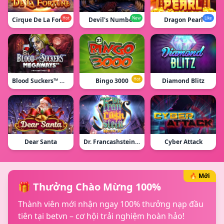
Hot
New
Like
Cirque De La Fortune
Devil's Number
Dragon Pearl
Hot
Blood Suckers™ Megaways™
Bingo 3000
Diamond Blitz
Dear Santa
Dr. Francashstein Multihops™
Cyber Attack
🔥 Mới
🎁 Thưởng Chào Mừng 100%
Thành viên mới nhận ngay 100% thưởng nạp đầu
tiên tại betvn – cơ hội trải nghiệm hoàn hảo!